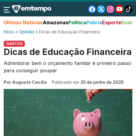
Últimas Notícias
Amazonas
Política
Polícia
Esporte
Econo
Início
»
Opinião
»
Dicas de Educação Financeira
GASTOS
Dicas de Educação Financeira
Administrar bem o orçamento familiar é primeiro passo
para conseguir poupar
Por Augusto Cecílio
Publicado em
25 de junho de 2025