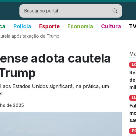
ica
Polícia
Esporte
Economia
Cultura
TV
autela após taxação de Trump
Ma
ense adota cautela
L
 Trump
Re
de
 aos Estados Unidos significará, na prática, um
mi
s
L
ulho de 2025
Fá
mo
sa
P