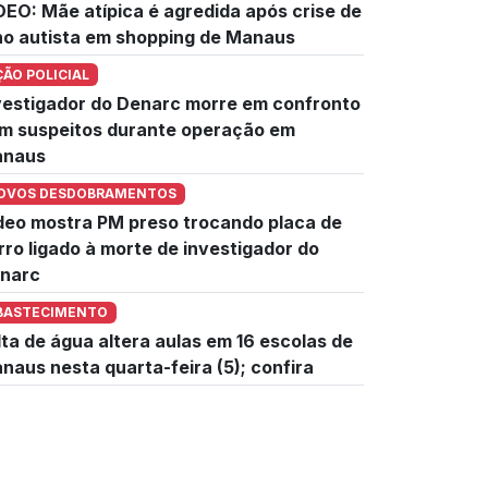
DEO: Mãe atípica é agredida após crise de
lho autista em shopping de Manaus
ÇÃO POLICIAL
vestigador do Denarc morre em confronto
m suspeitos durante operação em
naus
OVOS DESDOBRAMENTOS
deo mostra PM preso trocando placa de
rro ligado à morte de investigador do
narc
BASTECIMENTO
lta de água altera aulas em 16 escolas de
naus nesta quarta-feira (5); confira