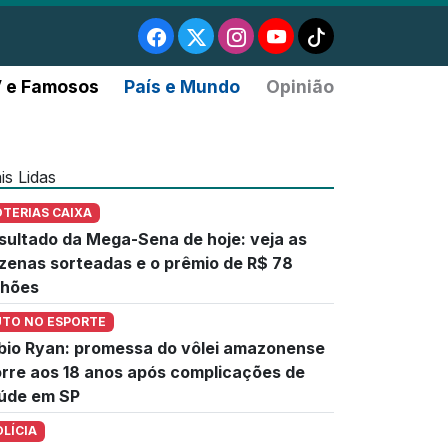
 e Famosos
País e Mundo
Opinião
is Lidas
OTERIAS CAIXA
sultado da Mega-Sena de hoje: veja as
zenas sorteadas e o prêmio de R$ 78
lhões
UTO NO ESPORTE
bio Ryan: promessa do vôlei amazonense
rre aos 18 anos após complicações de
úde em SP
OLÍCIA