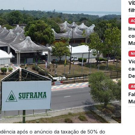
VÍ
fi
A
In
co
Ma
N
Ví
ca
De
A
Fa
Ma
udência após o anúncio da taxação de 50% do