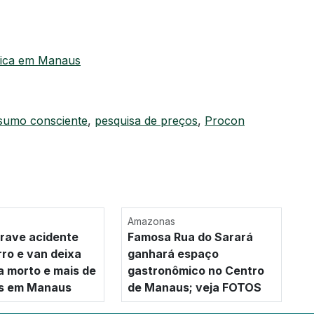
ásica em Manaus
sumo consciente
,
pesquisa de preços
,
Procon
Amazonas
rave acidente
Famosa Rua do Sarará
rro e van deixa
ganhará espaço
a morto e mais de
gastronômico no Centro
os em Manaus
de Manaus; veja FOTOS