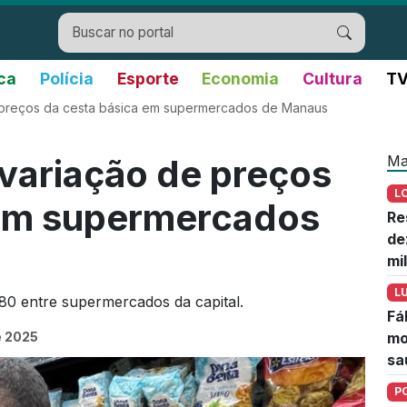
ica
Polícia
Esporte
Economia
Cultura
TV
 preços da cesta básica em supermercados de Manaus
Ma
variação de preços
L
 em supermercados
Re
de
mi
L
,80 entre supermercados da capital.
Fá
e 2025
mo
sa
P