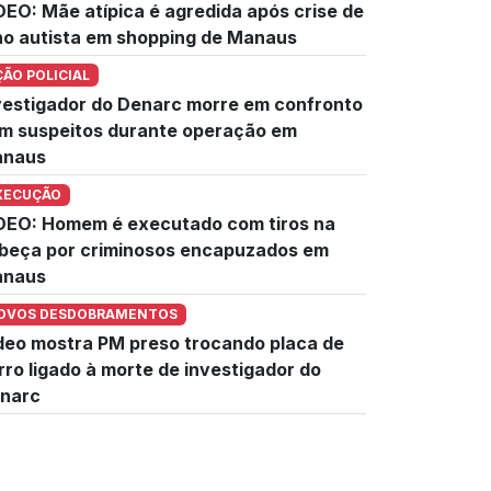
DEO: Mãe atípica é agredida após crise de
lho autista em shopping de Manaus
ÇÃO POLICIAL
vestigador do Denarc morre em confronto
m suspeitos durante operação em
naus
XECUÇÃO
DEO: Homem é executado com tiros na
beça por criminosos encapuzados em
naus
OVOS DESDOBRAMENTOS
deo mostra PM preso trocando placa de
rro ligado à morte de investigador do
narc