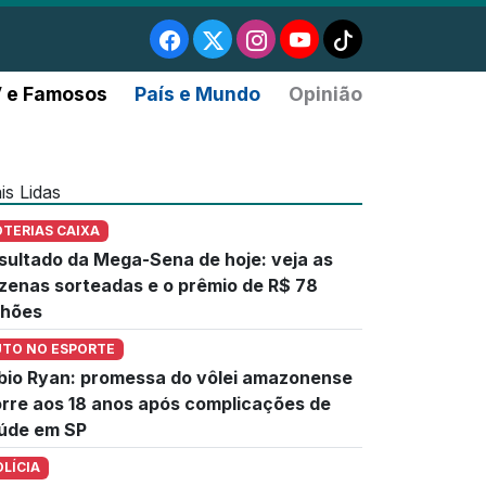
 e Famosos
País e Mundo
Opinião
is Lidas
OTERIAS CAIXA
sultado da Mega-Sena de hoje: veja as
zenas sorteadas e o prêmio de R$ 78
lhões
UTO NO ESPORTE
bio Ryan: promessa do vôlei amazonense
rre aos 18 anos após complicações de
úde em SP
OLÍCIA