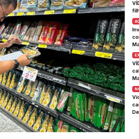
VÍ
fi
A
In
co
Ma
E
VÍ
ca
Ma
N
Ví
ca
De