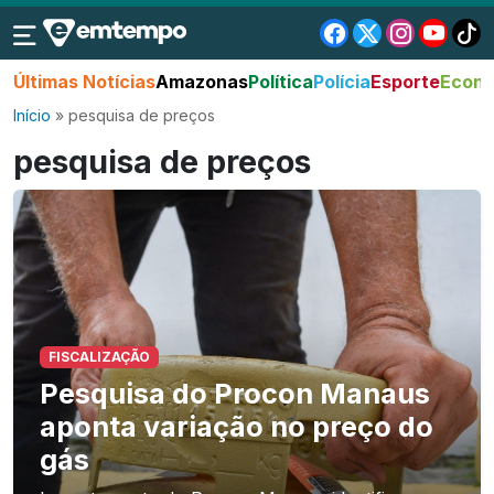
Últimas Notícias
Amazonas
Política
Polícia
Esporte
Econo
Início
»
pesquisa de preços
pesquisa de preços
FISCALIZAÇÃO
Pesquisa do Procon Manaus
aponta variação no preço do
gás