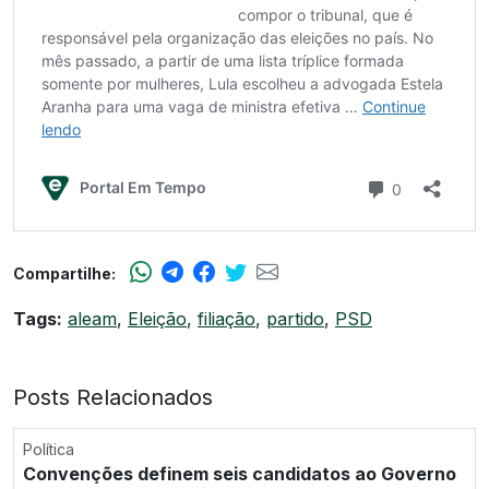
Compartilhe:
Tags:
aleam
,
Eleição
,
filiação
,
partido
,
PSD
Posts Relacionados
Política
Convenções definem seis candidatos ao Governo