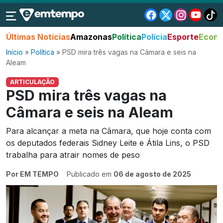
Últimas Notícias
Amazonas
Política
Polícia
Esporte
Econo
Início
»
Política
»
PSD mira três vagas na Câmara e seis na
Aleam
ARTICULAÇÃO
PSD mira três vagas na
Câmara e seis na Aleam
Para alcançar a meta na Câmara, que hoje conta com
os deputados federais Sidney Leite e Átila Lins, o PSD
trabalha para atrair nomes de peso
Por EM TEMPO
Publicado em
06 de agosto de 2025