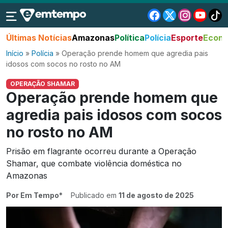
Últimas Notícias
Amazonas
Política
Polícia
Esporte
Econo
Início
»
Polícia
»
Operação prende homem que agredia pais
idosos com socos no rosto no AM
OPERAÇÃO SHAMAR
Operação prende homem que
agredia pais idosos com socos
no rosto no AM
Prisão em flagrante ocorreu durante a Operação
Shamar, que combate violência doméstica no
Amazonas
Por Em Tempo*
Publicado em
11 de agosto de 2025