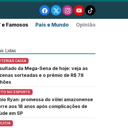
 e Famosos
País e Mundo
Opinião
is Lidas
OTERIAS CAIXA
sultado da Mega-Sena de hoje: veja as
zenas sorteadas e o prêmio de R$ 78
lhões
UTO NO ESPORTE
bio Ryan: promessa do vôlei amazonense
rre aos 18 anos após complicações de
úde em SP
OLÍCIA