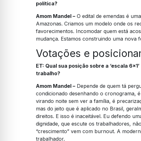
política?
Amom Mandel –
O edital de emendas é uma 
Amazonas. Criamos um modelo onde os recur
favorecimentos. Incomodar quem está acos
mudança. Estamos construindo uma nova for
Votações e posicion
ET:
Qual sua posição sobre a ‘escala 6×1’
trabalho?
Amom Mandel –
Depende de quem tá pergun
condicionado desenhando o cronograma, é 
virando noite sem ver a família, é precari
mas do jeito que é aplicado no Brasil, geral
direitos. E isso é inaceitável. Eu defendo um
dignidade, que escute os trabalhadores, nã
“crescimento” vem com burnout. A moderni
trabalhador.