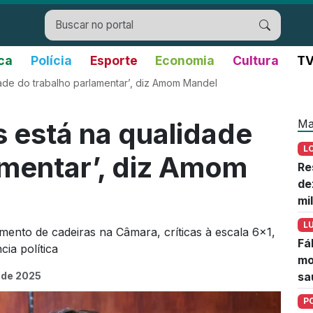
ica
Polícia
Esporte
Economia
Cultura
TV
dade do trabalho parlamentar’, diz Amom Mandel
Ma
s está na qualidade
L
amentar’, diz Amom
Re
de
mi
L
mento de cadeiras na Câmara, críticas à escala 6x1,
Fá
cia política
mo
 de 2025
sa
P