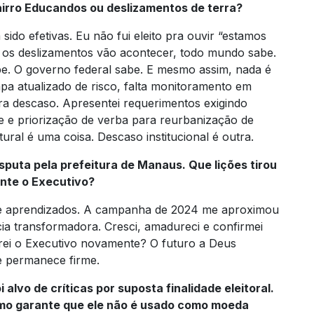
airro Educandos ou deslizamentos de terra?
ido efetivas. Eu não fui eleito pra ouvir “estamos
 os deslizamentos vão acontecer, todo mundo sabe.
be. O governo federal sabe. E mesmo assim, nada é
mapa atualizado de risco, falta monitoramento em
ra descaso. Apresentei requerimentos exigindo
e e priorização de verba para reurbanização de
ral é uma coisa. Descaso institucional é outra.
isputa pela prefeitura de Manaus. Que lições tirou
nte o Executivo?
os e aprendizados. A campanha de 2024 me aproximou
ia transformadora. Cresci, amadureci e confirmei
rei o Executivo novamente? O futuro a Deus
e permanece firme.
alvo de críticas por suposta finalidade eleitoral.
mo garante que ele não é usado como moeda