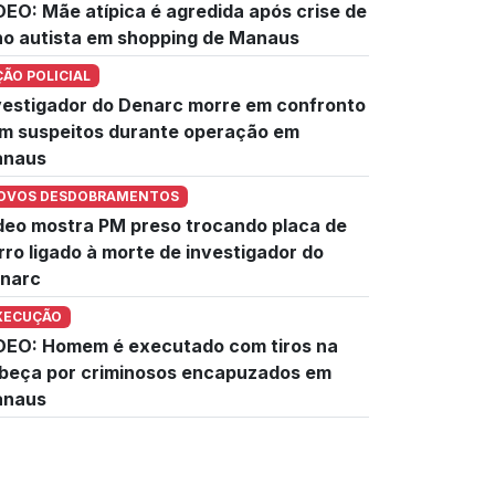
DEO: Mãe atípica é agredida após crise de
lho autista em shopping de Manaus
ÇÃO POLICIAL
vestigador do Denarc morre em confronto
m suspeitos durante operação em
naus
OVOS DESDOBRAMENTOS
deo mostra PM preso trocando placa de
rro ligado à morte de investigador do
narc
XECUÇÃO
DEO: Homem é executado com tiros na
beça por criminosos encapuzados em
naus