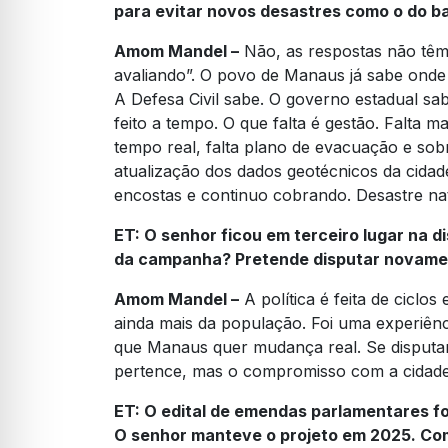
para evitar novos desastres como o do b
Amom Mandel –
Não, as respostas não têm s
avaliando”. O povo de Manaus já sabe onde
A Defesa Civil sabe. O governo estadual sa
feito a tempo. O que falta é gestão. Falta 
tempo real, falta plano de evacuação e sob
atualização dos dados geotécnicos da cidad
encostas e continuo cobrando. Desastre natu
ET:
O senhor ficou em terceiro lugar na d
da campanha? Pretende disputar novame
Amom Mandel –
A política é feita de cicl
ainda mais da população. Foi uma experiênc
que Manaus quer mudança real. Se disputa
pertence, mas o compromisso com a cidad
ET:
O edital de emendas parlamentares foi 
O senhor manteve o projeto em 2025. Co