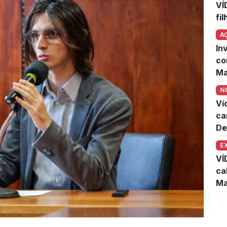
VÍ
fi
A
In
co
Ma
N
Ví
ca
De
E
VÍ
ca
Ma