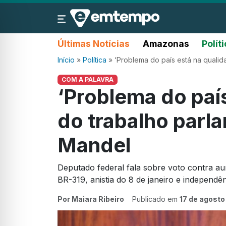
Últimas Notícias
Amazonas
Polít
Início
»
Política
»
‘Problema do país está na quali
COM A PALAVRA
‘Problema do paí
do trabalho parl
Mandel
Deputado federal fala sobre voto contra au
BR-319, anistia do 8 de janeiro e independên
Por Maiara Ribeiro
Publicado em
17 de agosto