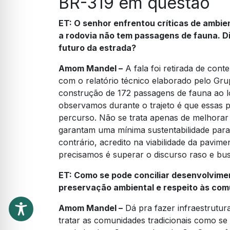
BR-319 em questão
ET:
O senhor enfrentou críticas de ambie
a rodovia não tem passagens de fauna. Di
futuro da estrada?
Amom Mandel –
A fala foi retirada de conte
com o relatório técnico elaborado pelo Gr
construção de 172 passagens de fauna ao l
observamos durante o trajeto é que essas 
percurso. Não se trata apenas de melhorar o
garantam uma mínima sustentabilidade para 
contrário, acredito na viabilidade da pavim
precisamos é superar o discurso raso e bu
ET:
Como se pode conciliar desenvolvime
preservação ambiental e respeito às com
Amom Mandel –
Dá pra fazer infraestrutura
tratar as comunidades tradicionais como s