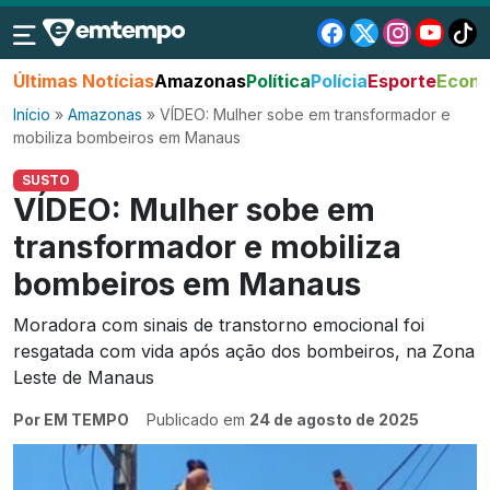
Últimas Notícias
Amazonas
Política
Polícia
Esporte
Econo
Início
»
Amazonas
»
VÍDEO: Mulher sobe em transformador e
mobiliza bombeiros em Manaus
SUSTO
VÍDEO: Mulher sobe em
transformador e mobiliza
bombeiros em Manaus
Moradora com sinais de transtorno emocional foi
resgatada com vida após ação dos bombeiros, na Zona
Leste de Manaus
Por EM TEMPO
Publicado em
24 de agosto de 2025