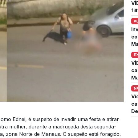
VÍ
fi
A
In
co
Ma
E
VÍ
ca
Ma
N
Ví
ca
De
 como Ednei, é suspeito de invadir uma festa e atirar
utra mulher, durante a madrugada desta segunda-
ova, zona Norte de Manaus. O suspeito está foragido.