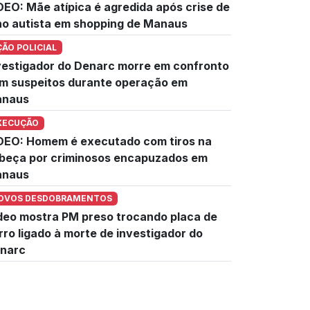
DEO: Mãe atípica é agredida após crise de
lho autista em shopping de Manaus
ÇÃO POLICIAL
vestigador do Denarc morre em confronto
m suspeitos durante operação em
naus
XECUÇÃO
DEO: Homem é executado com tiros na
beça por criminosos encapuzados em
naus
OVOS DESDOBRAMENTOS
deo mostra PM preso trocando placa de
rro ligado à morte de investigador do
narc