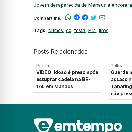
Jovem desaparecida de Manaus é encontra
Compartilhe:
Tags:
cúmes
,
ex
,
festa
,
PM
,
tiros
Posts Relacionados
Polícia
Polícia
VÍDEO: Idoso é preso após
Guarda m
estuprar cadela na BR-
assassin
174, em Manaus
Tabating
são pres