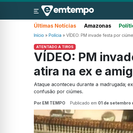
Últimas Notícias
Amazonas
Polít
Início
»
Polícia
»
VÍDEO: PM invade festa por ciúme
ATENTADO A TIROS
VÍDEO: PM invade
atira na ex e am
Ataque aconteceu durante a madrugada; ex
confusão por ciúmes.
Por EM TEMPO
Publicado em
01 de setembro 