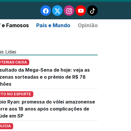
 e Famosos
País e Mundo
Opinião
is Lidas
OTERIAS CAIXA
sultado da Mega-Sena de hoje: veja as
zenas sorteadas e o prêmio de R$ 78
lhões
UTO NO ESPORTE
bio Ryan: promessa do vôlei amazonense
rre aos 18 anos após complicações de
úde em SP
OLÍCIA