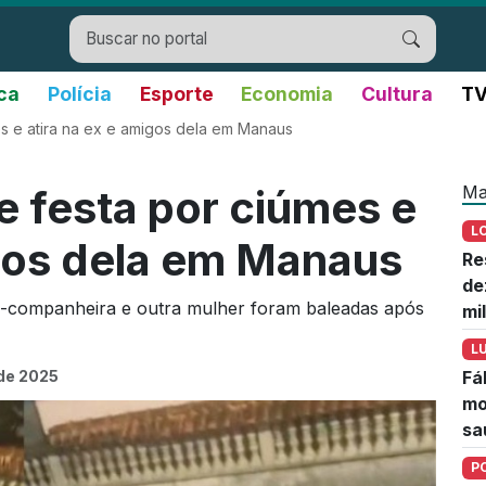
ica
Polícia
Esporte
Economia
Cultura
TV
s e atira na ex e amigos dela em Manaus
Ma
 festa por ciúmes e
L
igos dela em Manaus
Re
de
-companheira e outra mulher foram baleadas após
mi
L
de 2025
Fá
mo
sa
P