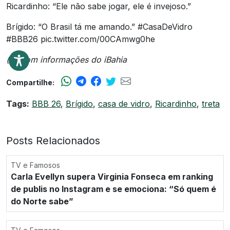
Ricardinho: “Ele não sabe jogar, ele é invejoso.”
Brígido: “O Brasil tá me amando.” #CasaDeVidro
#BBB26 pic.twitter.com/00CAmwg0he
(*) Com informações do iBahia
Compartilhe:
Tags:
BBB 26
,
Brígido
,
casa de vidro
,
Ricardinho
,
treta
Posts Relacionados
TV e Famosos
Carla Evellyn supera Virginia Fonseca em ranking
de publis no Instagram e se emociona: “Só quem é
do Norte sabe”