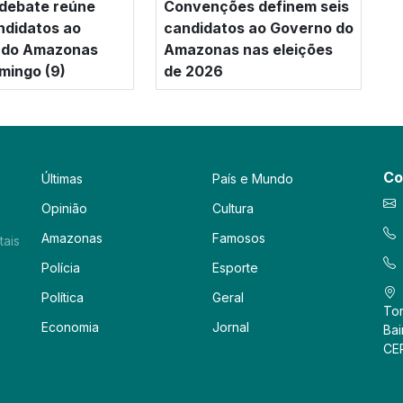
 debate reúne
Convenções definem seis
ndidatos ao
candidatos ao Governo do
 do Amazonas
Amazonas nas eleições
mingo (9)
de 2026
Co
Últimas
País e Mundo
Opinião
Cultura
Amazonas
Famosos
tais
Polícia
Esporte
Política
Geral
Tor
Economia
Jornal
Bai
CE