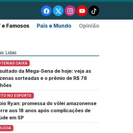
 e Famosos
País e Mundo
Opinião
is Lidas
OTERIAS CAIXA
sultado da Mega-Sena de hoje: veja as
zenas sorteadas e o prêmio de R$ 78
lhões
UTO NO ESPORTE
bio Ryan: promessa do vôlei amazonense
rre aos 18 anos após complicações de
úde em SP
OLÍCIA