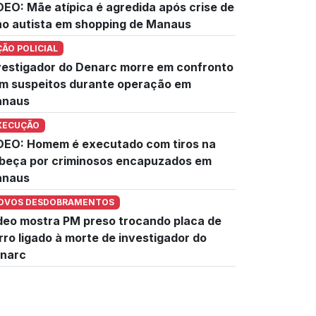
DEO: Mãe atípica é agredida após crise de
lho autista em shopping de Manaus
ÇÃO POLICIAL
vestigador do Denarc morre em confronto
m suspeitos durante operação em
naus
XECUÇÃO
DEO: Homem é executado com tiros na
beça por criminosos encapuzados em
naus
OVOS DESDOBRAMENTOS
deo mostra PM preso trocando placa de
rro ligado à morte de investigador do
narc