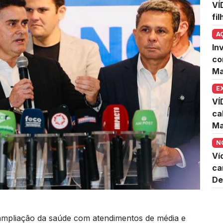
VÍ
fi
A
In
co
Ma
E
VÍ
ca
Ma
N
Ví
ca
De
 ampliação da saúde com atendimentos de média e