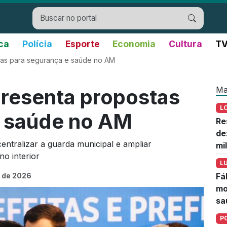
ica
Polícia
Esporte
Economia
Cultura
TV
tas para segurança e saúde no AM
Ma
presenta propostas
L
e saúde no AM
Re
de
entralizar a guarda municipal e ampliar
mi
no interior
L
 de 2026
Fá
mo
sa
P