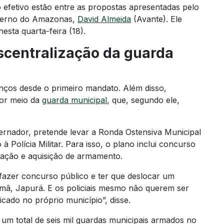
o efetivo estão entre as propostas apresentadas pelo
overno do Amazonas,
David Almeida
(Avante). Ele
esta quarta-feira (18).
scentralização da guarda
nços desde o primeiro mandato. Além disso,
por meio da
guarda municipal
, que, segundo ele,
.
vernador, pretende levar a Ronda Ostensiva Municipal
à Polícia Militar. Para isso, o plano inclui concurso
mação e aquisição de armamento.
fazer concurso público e ter que deslocar um
amã, Japurá. E os policiais mesmo não querem ser
icado no próprio município”, disse.
um total de seis mil guardas municipais armados no