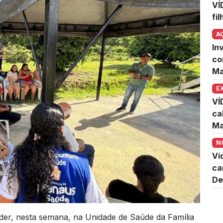
VÍ
fi
A
In
co
Ma
E
VÍ
ca
Ma
N
Ví
ca
De
er, nesta semana, na Unidade de Saúde da Família