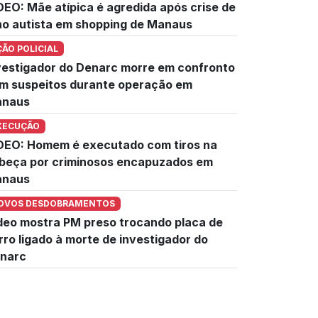
DEO: Mãe atípica é agredida após crise de
lho autista em shopping de Manaus
ÇÃO POLICIAL
vestigador do Denarc morre em confronto
m suspeitos durante operação em
naus
XECUÇÃO
DEO: Homem é executado com tiros na
beça por criminosos encapuzados em
naus
OVOS DESDOBRAMENTOS
deo mostra PM preso trocando placa de
rro ligado à morte de investigador do
narc