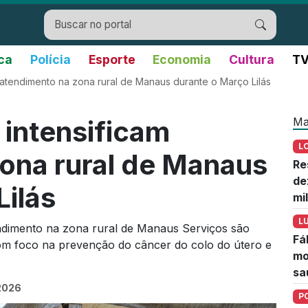
ica
Polícia
Esporte
Economia
Cultura
TV
 atendimento na zona rural de Manaus durante o Março Lilás
Ma
intensificam
L
ona rural de Manaus
Re
de
Lilás
mi
L
ndimento na zona rural de Manaus Serviços são
Fá
om foco na prevenção do câncer do colo do útero e
mo
sa
2026
P