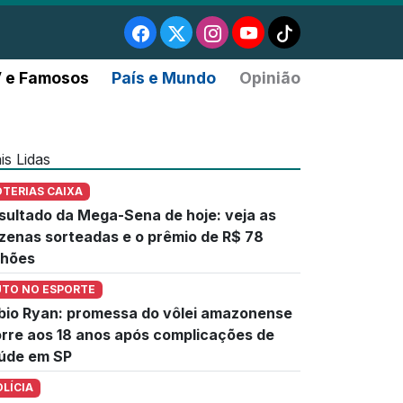
 e Famosos
País e Mundo
Opinião
is Lidas
OTERIAS CAIXA
sultado da Mega-Sena de hoje: veja as
zenas sorteadas e o prêmio de R$ 78
lhões
UTO NO ESPORTE
bio Ryan: promessa do vôlei amazonense
rre aos 18 anos após complicações de
úde em SP
OLÍCIA