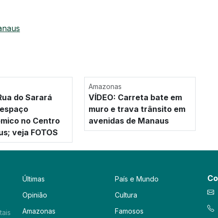
manaus
Amazonas
ua do Sarará
VÍDEO: Carreta bate em
 espaço
muro e trava trânsito em
mico no Centro
avenidas de Manaus
us; veja FOTOS
Co
Últimas
País e Mundo
Opinião
Cultura
Amazonas
Famosos
tais