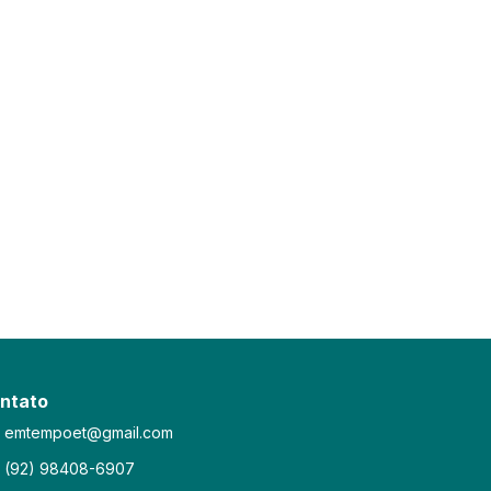
ntato
emtempoet@gmail.com
(92) 98408-6907