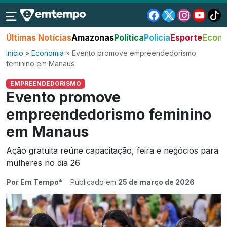
Últimas Notícias
Amazonas
Política
Polícia
Esporte
Econo
Início
»
Economia
»
Evento promove empreendedorismo
feminino em Manaus
EMPREENDEDORISMO
Evento promove
empreendedorismo feminino
em Manaus
Ação gratuita reúne capacitação, feira e negócios para
mulheres no dia 26
Por Em Tempo*
Publicado em
25 de março de 2026