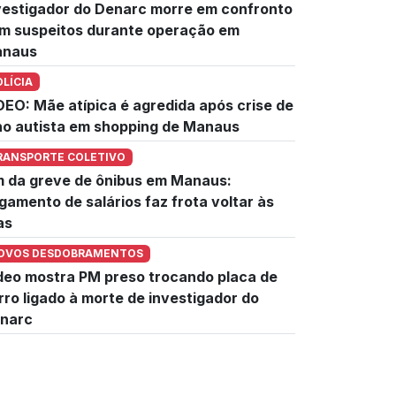
vestigador do Denarc morre em confronto
m suspeitos durante operação em
naus
OLÍCIA
DEO: Mãe atípica é agredida após crise de
lho autista em shopping de Manaus
RANSPORTE COLETIVO
m da greve de ônibus em Manaus:
gamento de salários faz frota voltar às
as
OVOS DESDOBRAMENTOS
deo mostra PM preso trocando placa de
rro ligado à morte de investigador do
narc