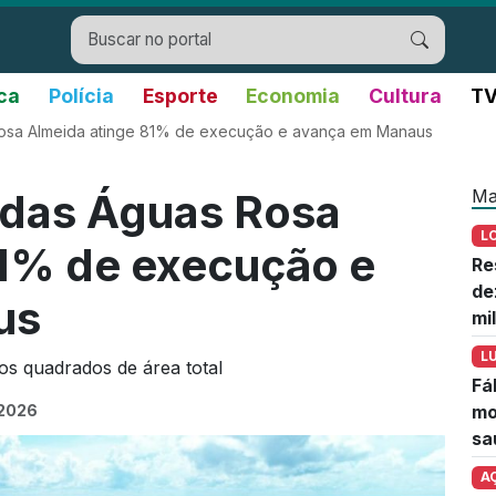
ica
Polícia
Esporte
Economia
Cultura
TV
osa Almeida atinge 81% de execução e avança em Manaus
Ma
 das Águas Rosa
L
81% de execução e
Re
de
us
mi
L
os quadrados de área total
Fá
 2026
mo
sa
A