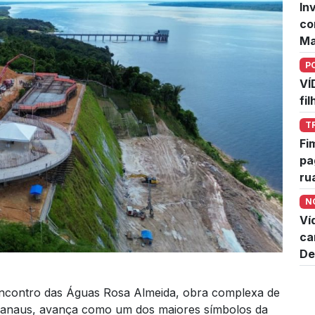
In
co
Ma
P
VÍ
fi
T
Fi
pa
ru
N
Ví
ca
De
ncontro das Águas Rosa Almeida, obra complexa de
 Manaus, avança como um dos maiores símbolos da