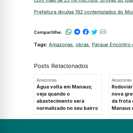
Com mais de 23 mil inscritos, provas do 
Prefeitura divulga 192 contemplados do M
Compartilhe:
Tags:
Amazonas
,
obras
,
Parque Encontro 
Posts Relacionados
Amazonas
Amazonas
Água volta em Manaus;
Rodoviá
veja quando o
nova gr
abastecimento será
da frota
normalizado no seu bairro
Manaus n