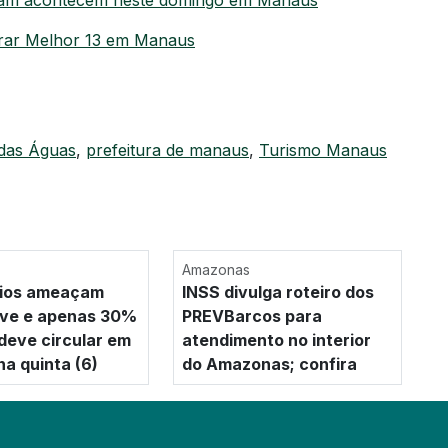
Ipaam acontecem neste domingo em Manaus
orar Melhor 13 em Manaus
das Águas
,
prefeitura de manaus
,
Turismo Manaus
Amazonas
rios ameaçam
INSS divulga roteiro dos
eve e apenas 30%
PREVBarcos para
 deve circular em
atendimento no interior
a quinta (6)
do Amazonas; confira