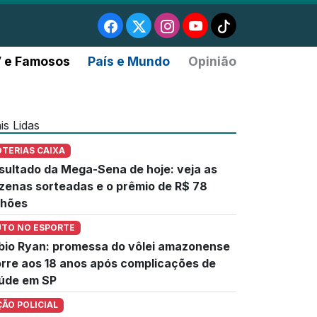
 e Famosos
País e Mundo
Opinião
is Lidas
OTERIAS CAIXA
sultado da Mega-Sena de hoje: veja as
zenas sorteadas e o prêmio de R$ 78
lhões
UTO NO ESPORTE
bio Ryan: promessa do vôlei amazonense
rre aos 18 anos após complicações de
úde em SP
ÇÃO POLICIAL