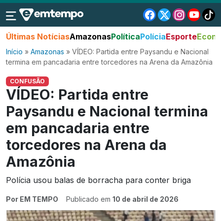
Últimas Notícias
Amazonas
Política
Polícia
Esporte
Econo
Início
»
Amazonas
»
VÍDEO: Partida entre Paysandu e Nacional
termina em pancadaria entre torcedores na Arena da Amazônia
CONFUSÃO
VÍDEO: Partida entre
Paysandu e Nacional termina
em pancadaria entre
torcedores na Arena da
Amazônia
Polícia usou balas de borracha para conter briga
Por EM TEMPO
Publicado em
10 de abril de 2026