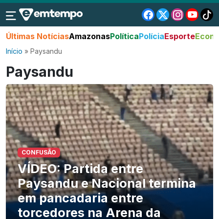
Últimas Notícias
Amazonas
Política
Polícia
Esporte
Econo
Início
»
Paysandu
Paysandu
CONFUSÃO
VÍDEO: Partida entre
Paysandu e Nacional termina
em pancadaria entre
torcedores na Arena da