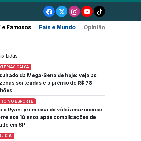
 e Famosos
País e Mundo
Opinião
is Lidas
OTERIAS CAIXA
sultado da Mega-Sena de hoje: veja as
zenas sorteadas e o prêmio de R$ 78
lhões
UTO NO ESPORTE
bio Ryan: promessa do vôlei amazonense
rre aos 18 anos após complicações de
úde em SP
OLÍCIA