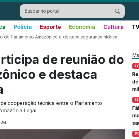
ica
Polícia
Esporte
Economia
Cultura
TV
ião do Parlamento Amazônico e destaca segurança hídrica
Ma
rticipa de reunião do
L
ônico e destaca
Re
de
a
mi
L
 de cooperação técnica entre o Parlamento
Fá
 Amazônia Legal
mo
026
sa
P