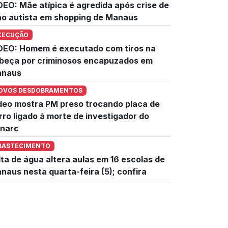
DEO: Mãe atípica é agredida após crise de
lho autista em shopping de Manaus
XECUÇÃO
DEO: Homem é executado com tiros na
beça por criminosos encapuzados em
naus
OVOS DESDOBRAMENTOS
deo mostra PM preso trocando placa de
rro ligado à morte de investigador do
narc
BASTECIMENTO
lta de água altera aulas em 16 escolas de
naus nesta quarta-feira (5); confira