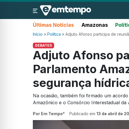
Últimas Notícias
Amazonas
Polít
Início
»
Política
»
Adjuto Afonso participa de reun
DEBATES
Adjuto Afonso pa
Parlamento Amaz
segurança hídric
Na ocasião, também foi firmado um acordo
Amazônico e o Consórcio Interestadual da
Por Em Tempo*
Publicado em
13 de abril de 2