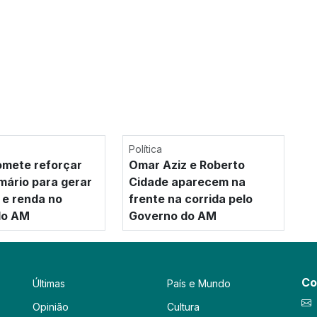
Política
mete reforçar
Omar Aziz e Roberto
imário para gerar
Cidade aparecem na
e renda no
frente na corrida pelo
 do AM
Governo do AM
Co
Últimas
País e Mundo
Opinião
Cultura