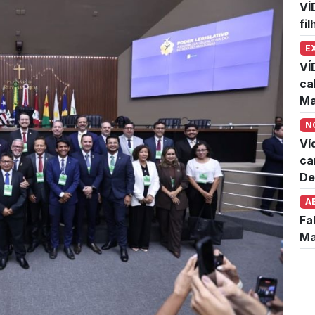
VÍ
fi
E
VÍ
ca
Ma
N
Ví
ca
De
A
Fa
Ma