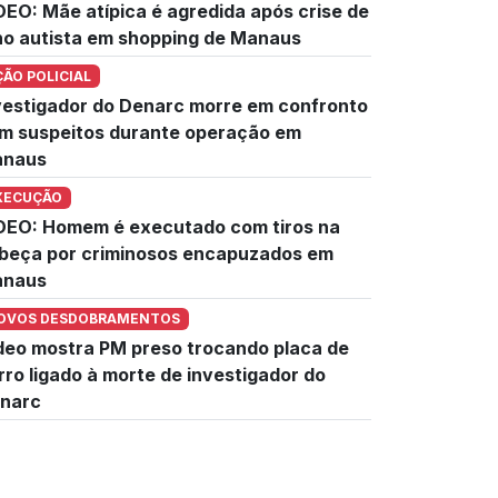
DEO: Mãe atípica é agredida após crise de
lho autista em shopping de Manaus
ÇÃO POLICIAL
vestigador do Denarc morre em confronto
m suspeitos durante operação em
naus
XECUÇÃO
DEO: Homem é executado com tiros na
beça por criminosos encapuzados em
naus
OVOS DESDOBRAMENTOS
deo mostra PM preso trocando placa de
rro ligado à morte de investigador do
narc