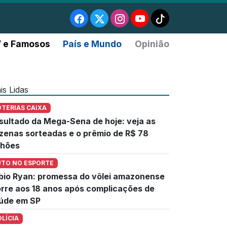
 e Famosos
País e Mundo
Opinião
is Lidas
OTERIAS CAIXA
sultado da Mega-Sena de hoje: veja as
zenas sorteadas e o prêmio de R$ 78
lhões
UTO NO ESPORTE
bio Ryan: promessa do vôlei amazonense
rre aos 18 anos após complicações de
úde em SP
OLÍCIA