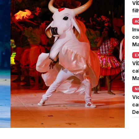
VÍ
fi
A
In
co
Ma
E
VÍ
ca
Ma
N
Ví
ca
De