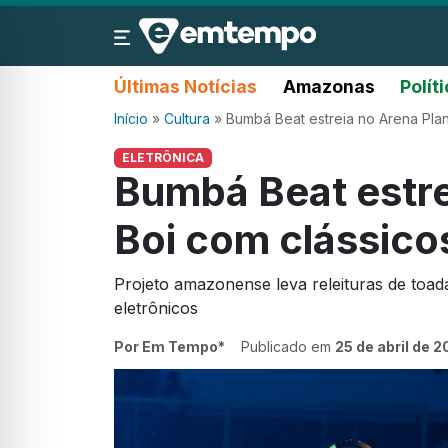
Últimas Notícias
Amazonas
Polít
Início
»
Cultura
»
Bumbá Beat estreia no Arena Plan
ELETRÔNICA
Bumbá Beat estre
Boi com clássico
Projeto amazonense leva releituras de toa
eletrônicos
Por Em Tempo*
Publicado em
25 de abril de 