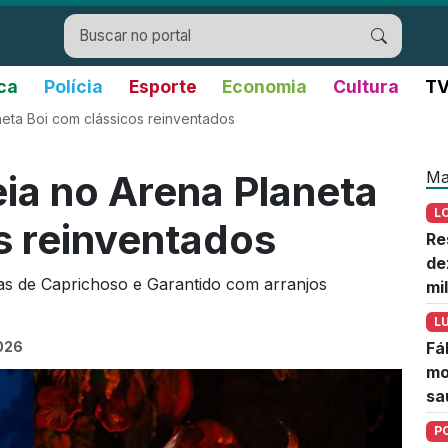
ica
Polícia
Esporte
Economia
Cultura
TV
eta Boi com clássicos reinventados
Ma
ia no Arena Planeta
L
s reinventados
Re
de
das de Caprichoso e Garantido com arranjos
mi
L
2026
Fá
mo
sa
P