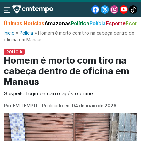
Últimas Notícias
Amazonas
Política
Polícia
Esporte
Econo
Início
»
Polícia
»
Homem é morto com tiro na cabeça dentro de
oficina em Manaus
POLÍCIA
Homem é morto com tiro na
cabeça dentro de oficina em
Manaus
Suspeito fugiu de carro após o crime
Por EM TEMPO
Publicado em
04 de maio de 2026