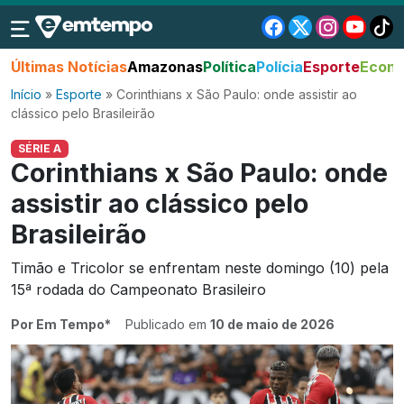
Últimas Notícias
Amazonas
Política
Polícia
Esporte
Econo
Início
»
Esporte
»
Corinthians x São Paulo: onde assistir ao
clássico pelo Brasileirão
SÉRIE A
Corinthians x São Paulo: onde
assistir ao clássico pelo
Brasileirão
Timão e Tricolor se enfrentam neste domingo (10) pela
15ª rodada do Campeonato Brasileiro
Por Em Tempo*
Publicado em
10 de maio de 2026