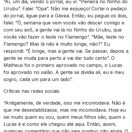
“Aí, um dia, vendo o jornal, eu vi: “Peneira no Ninho do
Urubu”. Falei: “Opa”. Não me esqueço! Cortei o pedaço
do jornal, liguei para a Gávea. Então, eu peguei os dois,
falei: “Ó, semana que vem vocês vão descer comigo e
com seu avô, a gente vai lá no Ninho do Urubu, que
vocês vão fazer o teste no Flamengo”. “Mãe, teste no
Flamengo? Mas lá não é muito longe, não?” Eu
respondi: “É longe, mas a gente vai. Se passar, depois a
gente se muda para perto e vai dar tudo certo”. O
Matheus foi o primeiro aprovado no campo, o Lucas
foi aprovado no salão. A gente se dividia ali, eu e meu
sogro, cada um para um lado”.
Críticas nas redes sociais
“Antigamente, de verdade, isso me incomodava. Não é
que me desestabilizasse, mas me incomodava. Hoje eu
sei muito quem eu sou, quem meus filhos são, quem o
Lucas é e como ele chegou até aqui. Então, assim,
qualquer comentário que não seja positivo não abala. O