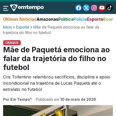
Últimas Notícias
Amazonas
Política
Polícia
Esporte
Econo
Início
»
Esporte
»
Mãe de Paquetá emociona ao falar da
trajetória do filho no futebol
CRAQUE
Mãe de Paquetá emociona ao
falar da trajetória do filho no
futebol
Cris Tollentino relembrou sacrifícios, disciplina e apoio
incondicional na trajetória de Lucas Paquetá até o
estrelato no futebol
Por Em Tempo*
Publicado em
10 de maio de 2026