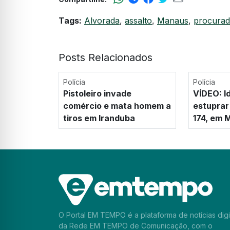
Tags:
Alvorada
,
assalto
,
Manaus
,
procura
Posts Relacionados
Polícia
Polícia
Pistoleiro invade
VÍDEO: I
comércio e mata homem a
estuprar
tiros em Iranduba
174, em 
O Portal EM TEMPO é a plataforma de notícias digi
da Rede EM TEMPO de Comunicação, com o