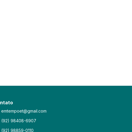
ntato
emtempoet@gmail.com
(92) 98408-6907
(92) 98859-0110