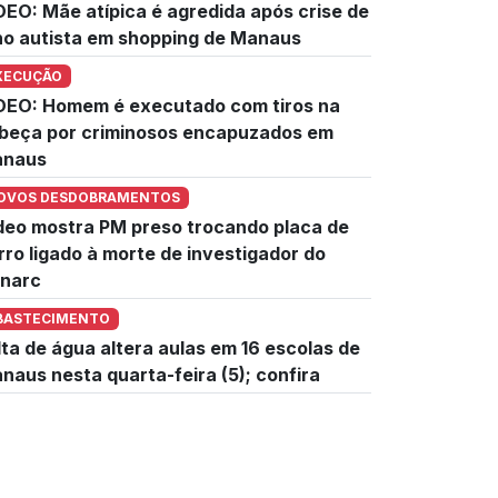
DEO: Mãe atípica é agredida após crise de
lho autista em shopping de Manaus
XECUÇÃO
DEO: Homem é executado com tiros na
beça por criminosos encapuzados em
naus
OVOS DESDOBRAMENTOS
deo mostra PM preso trocando placa de
rro ligado à morte de investigador do
narc
BASTECIMENTO
lta de água altera aulas em 16 escolas de
naus nesta quarta-feira (5); confira