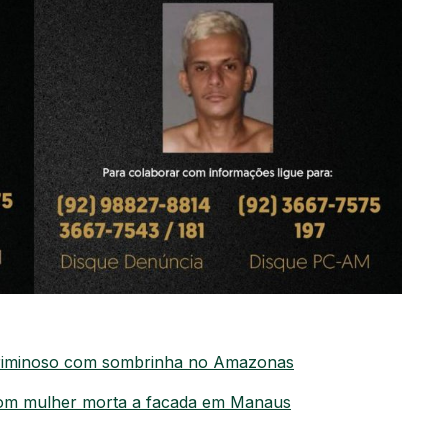
 criminoso com sombrinha no Amazonas
 com mulher morta a facada em Manaus