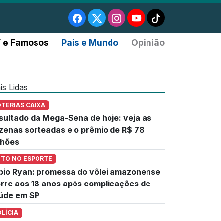
 e Famosos
País e Mundo
Opinião
is Lidas
OTERIAS CAIXA
sultado da Mega-Sena de hoje: veja as
zenas sorteadas e o prêmio de R$ 78
lhões
UTO NO ESPORTE
bio Ryan: promessa do vôlei amazonense
rre aos 18 anos após complicações de
úde em SP
OLÍCIA