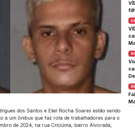
VÍ
fi
E
VÍ
ca
Ma
N
Ví
ca
De
A
Fa
Ma
odrigues dos Santos e Eliel Rocha Soares estão sendo
lto a um ônibus que faz rota de trabalhadores para o
tembro de 2024, na rua Criciúma, bairro Alvorada,