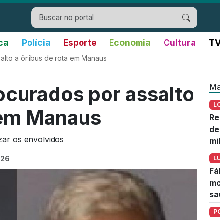
ica
Polícia
Esporte
Economia
Cultura
TV
alto a ônibus de rota em Manaus
Ma
ocurados por assalto
L
 em Manaus
Re
de
zar os envolvidos
mi
026
L
Fá
mo
sa
P