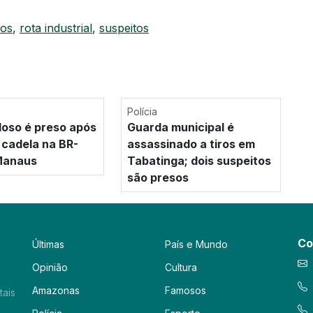
dos
,
rota industrial
,
suspeitos
Polícia
doso é preso após
Guarda municipal é
 cadela na BR-
assassinado a tiros em
Manaus
Tabatinga; dois suspeitos
são presos
Co
Últimas
País e Mundo
Opinião
Cultura
Amazonas
Famosos
tais