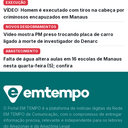
EXECUÇÃO
VÍDEO: Homem é executado com tiros na cabeça por
criminosos encapuzados em Manaus
NOVOS DESDOBRAMENTOS
Vídeo mostra PM preso trocando placa de carro
ligado à morte de investigador do Denarc
ABASTECIMENTO
Falta de água altera aulas em 16 escolas de Manaus
nesta quarta-feira (5); confira
O Portal EM TEMPO é a plataforma de notícias digitais da Rede
EM TEMPO de Comunicação, com o compromisso de entregar
informação precisa, relevante e independente para os leitores
do Amazonas e da Amazônia Legal.