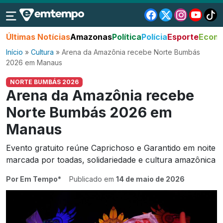
Últimas Notícias
Amazonas
Política
Polícia
Esporte
Econo
Início
»
Cultura
»
Arena da Amazônia recebe Norte Bumbás
2026 em Manaus
NORTE BUMBÁS 2026
Arena da Amazônia recebe
Norte Bumbás 2026 em
Manaus
Evento gratuito reúne Caprichoso e Garantido em noite
marcada por toadas, solidariedade e cultura amazônica
Por Em Tempo*
Publicado em
14 de maio de 2026