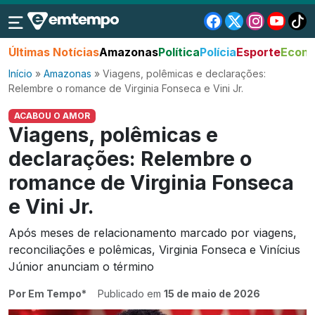
Últimas Notícias
Amazonas
Política
Polícia
Esporte
Econo
Início
»
Amazonas
»
Viagens, polêmicas e declarações:
Relembre o romance de Virginia Fonseca e Vini Jr.
ACABOU O AMOR
Viagens, polêmicas e
declarações: Relembre o
romance de Virginia Fonseca
e Vini Jr.
Após meses de relacionamento marcado por viagens,
reconciliações e polêmicas, Virginia Fonseca e Vinícius
Júnior anunciam o término
Por Em Tempo*
Publicado em
15 de maio de 2026