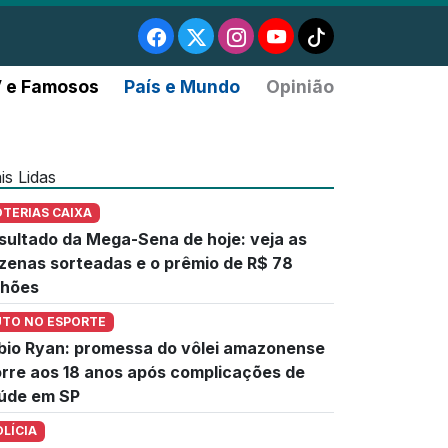
 e Famosos
País e Mundo
Opinião
is Lidas
OTERIAS CAIXA
sultado da Mega-Sena de hoje: veja as
zenas sorteadas e o prêmio de R$ 78
lhões
UTO NO ESPORTE
bio Ryan: promessa do vôlei amazonense
rre aos 18 anos após complicações de
úde em SP
OLÍCIA