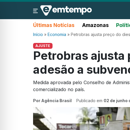
Últimas Notícias
Amazonas
Polít
Início
»
Economia
»
Petrobras ajusta preço do die
AJUSTE
Petrobras ajusta 
adesão a subven
Medida aprovada pelo Conselho de Administr
comercializado no país.
Por Agência Brasil
Publicado em
02 de junho