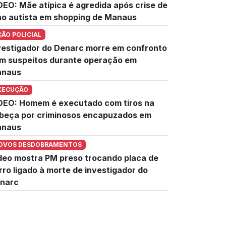
DEO: Mãe atípica é agredida após crise de
lho autista em shopping de Manaus
ÇÃO POLICIAL
vestigador do Denarc morre em confronto
m suspeitos durante operação em
naus
XECUÇÃO
DEO: Homem é executado com tiros na
beça por criminosos encapuzados em
naus
OVOS DESDOBRAMENTOS
deo mostra PM preso trocando placa de
rro ligado à morte de investigador do
narc