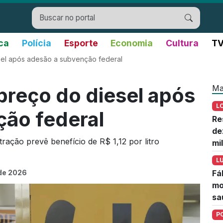
ica
Polícia
Esporte
Economia
Cultura
TV
sel após adesão a subvenção federal
Ma
preço do diesel após
L
ção federal
Re
de
ação prevê benefício de R$ 1,12 por litro
mi
L
 de 2026
Fá
mo
sa
P