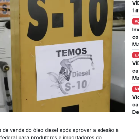
VÍ
fi
A
In
co
Ma
E
VÍ
ca
Ma
N
Ví
ca
De
 de venda do óleo diesel após aprovar a adesão à
federal para produtores e importadores do