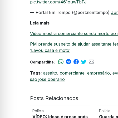
pic.twitter.com/461ouwTbFJ
— Portal Em Tempo (@portalemtempo)
Jun
Leia mais
Vídeo mostra comerciante sendo morto ao 
PM prende suspeito de ajudar assaltante fe
‘Lavou casa e moto’
Compartilhe:
Tags:
assalto
,
comerciante
,
empresário
,
ev
são jose operario
Posts Relacionados
Polícia
Polícia
VÍDEO: Idoso é preso após
Guarda m