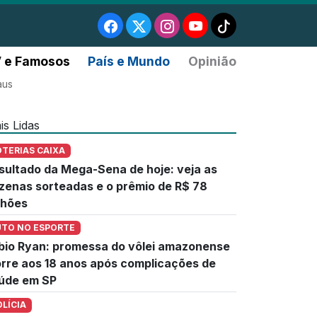
 e Famosos
País e Mundo
Opinião
aus
is Lidas
OTERIAS CAIXA
sultado da Mega-Sena de hoje: veja as
zenas sorteadas e o prêmio de R$ 78
lhões
UTO NO ESPORTE
bio Ryan: promessa do vôlei amazonense
rre aos 18 anos após complicações de
úde em SP
OLÍCIA