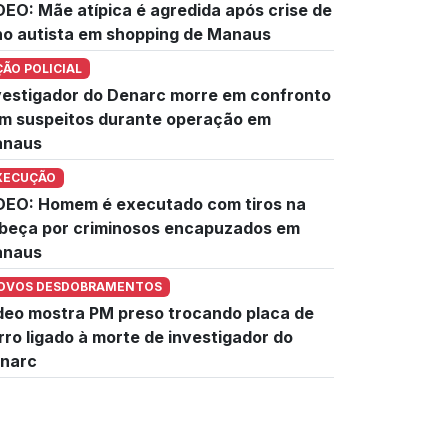
DEO: Mãe atípica é agredida após crise de
lho autista em shopping de Manaus
ÇÃO POLICIAL
vestigador do Denarc morre em confronto
m suspeitos durante operação em
naus
XECUÇÃO
DEO: Homem é executado com tiros na
beça por criminosos encapuzados em
naus
OVOS DESDOBRAMENTOS
deo mostra PM preso trocando placa de
rro ligado à morte de investigador do
narc