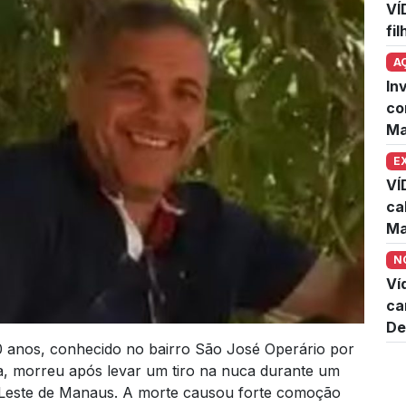
VÍ
fi
A
In
co
Ma
E
VÍ
ca
Ma
N
Ví
ca
De
60 anos, conhecido no bairro São José Operário por
sa, morreu após levar um tiro na nuca durante um
na Leste de Manaus. A morte causou forte comoção