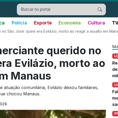
ica
Polícia
Esporte
Economia
Cultura
TV
 no São José: quem era Evilázio, morto ao reagir a assalto em Man
Ma
erciante querido no
L
ra Evilázio, morto ao
Re
de
 em Manaus
mi
L
 atuação comunitária, Evilázio deixou familiares,
Fá
 que chocou Manaus.
mo
2026
sa
P