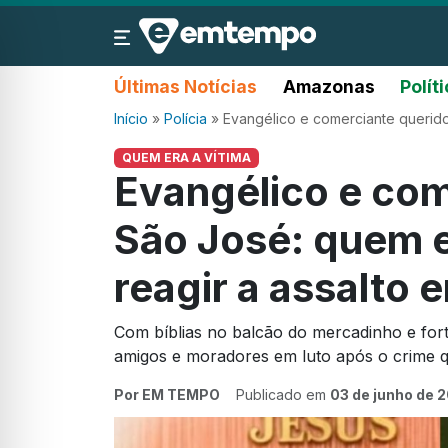
Últimas Notícias
Amazonas
Polít
Início
»
Polícia
»
Evangélico e comerciante querido
QUEM ERA A VÍTIMA
Evangélico e com
São José: quem e
reagir a assalto
Com bíblias no balcão do mercadinho e forte
amigos e moradores em luto após o crime
Por EM TEMPO
Publicado em
03 de junho de 