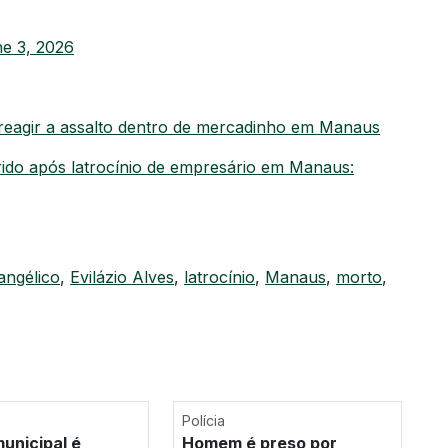
e 3, 2026
reagir a assalto dentro de mercadinho em Manaus
rido após latrocínio de empresário em Manaus:
angélico
,
Evilázio Alves
,
latrocínio
,
Manaus
,
morto
,
Polícia
unicipal é
Homem é preso por