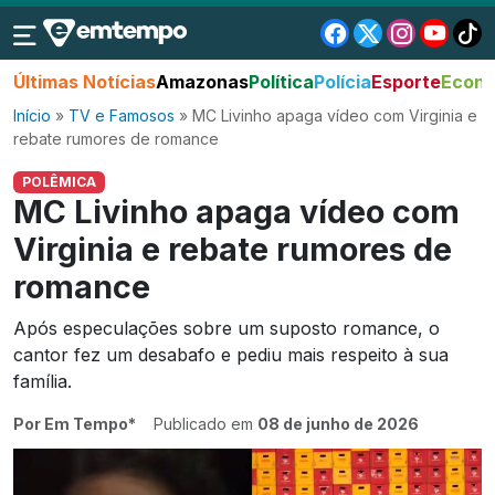
Últimas Notícias
Amazonas
Política
Polícia
Esporte
Econo
Início
»
TV e Famosos
»
MC Livinho apaga vídeo com Virginia e
rebate rumores de romance
POLÊMICA
MC Livinho apaga vídeo com
Virginia e rebate rumores de
romance
Após especulações sobre um suposto romance, o
cantor fez um desabafo e pediu mais respeito à sua
família.
Por Em Tempo*
Publicado em
08 de junho de 2026