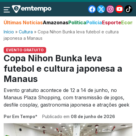
Últimas Notícias
Amazonas
Política
Polícia
Esporte
Econo
Início
»
Cultura
»
Copa Nihon Bunka leva futebol e cultura
japonesa a Manaus
EVENTO GRATUITO
Copa Nihon Bunka leva
futebol e cultura japonesa a
Manaus
Evento gratuito acontece de 12 a 14 de junho, no
Manaus Plaza Shopping, com transmissão de jogos,
desfile cosplay, gastronomia japonesa e atrações geek
Por Em Tempo*
Publicado em
08 de junho de 2026