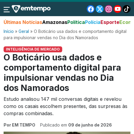
Últimas Notícias
Amazonas
Política
Polícia
Esporte
Econo
Início
»
Geral
»
O Boticário usa dados e comportamento digital
para impulsionar vendas no Dia dos Namorados
INTELIGÊNCIA DE MERCADO
O Boticário usa dados e
comportamento digital para
impulsionar vendas no Dia
dos Namorados
Estudo analisou 147 mil conversas digitais e revelou
como os casais escolhem presentes, das surpresas às
compras combinadas.
Por EM TEMPO
Publicado em
09 de junho de 2026