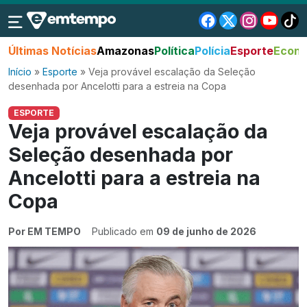
Últimas Notícias
Amazonas
Política
Polícia
Esporte
Econo
Início
»
Esporte
»
Veja provável escalação da Seleção
desenhada por Ancelotti para a estreia na Copa
ESPORTE
Veja provável escalação da
Seleção desenhada por
Ancelotti para a estreia na
Copa
Por EM TEMPO
Publicado em
09 de junho de 2026