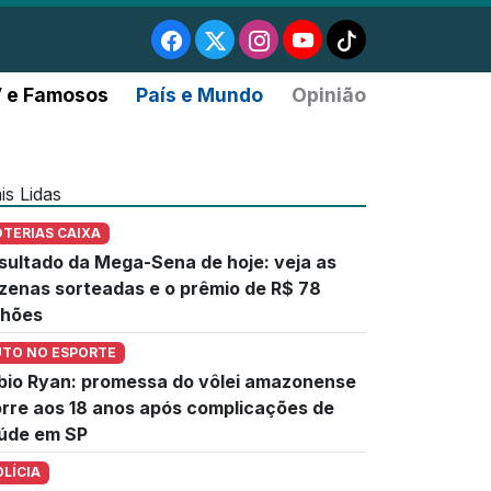
 e Famosos
País e Mundo
Opinião
is Lidas
OTERIAS CAIXA
sultado da Mega-Sena de hoje: veja as
zenas sorteadas e o prêmio de R$ 78
lhões
UTO NO ESPORTE
bio Ryan: promessa do vôlei amazonense
rre aos 18 anos após complicações de
úde em SP
OLÍCIA