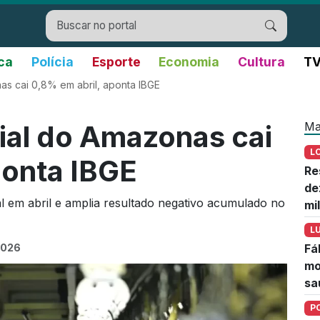
ica
Polícia
Esporte
Economia
Cultura
TV
as cai 0,8% em abril, aponta IBGE
Ma
ial do Amazonas cai
L
ponta IBGE
Re
de
al em abril e amplia resultado negativo acumulado no
mi
L
2026
Fá
mo
sa
P