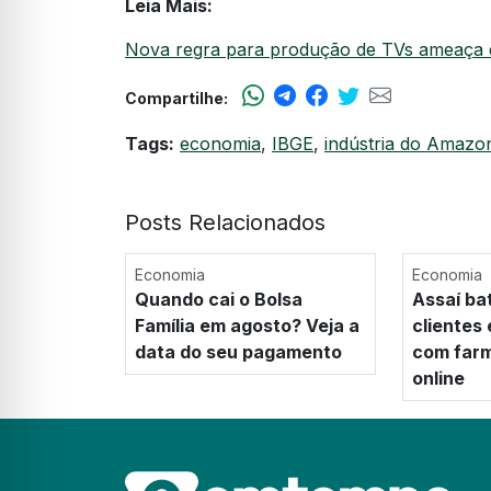
Leia Mais:
Nova regra para produção de TVs ameaça 
Compartilhe:
Tags:
economia
,
IBGE
,
indústria do Amazo
Posts Relacionados
Economia
Economia
Quando cai o Bolsa
Assaí ba
Família em agosto? Veja a
clientes
data do seu pagamento
com farm
online