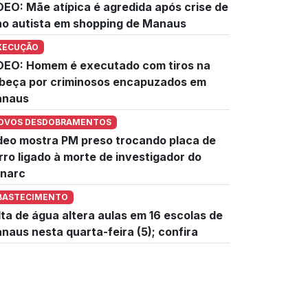
DEO: Mãe atípica é agredida após crise de
lho autista em shopping de Manaus
XECUÇÃO
DEO: Homem é executado com tiros na
beça por criminosos encapuzados em
naus
OVOS DESDOBRAMENTOS
deo mostra PM preso trocando placa de
rro ligado à morte de investigador do
narc
BASTECIMENTO
lta de água altera aulas em 16 escolas de
naus nesta quarta-feira (5); confira