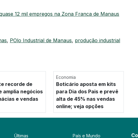
quase 12 mil empregos na Zona Franca de Manaus
nas
,
POlo Industrial de Manaus
,
produção industrial
Economia
te recorde de
Boticário aposta em kits
 e amplia negócios
para Dia dos Pais e prevê
ácias e vendas
alta de 45% nas vendas
online; veja opções
Co
Últimas
País e Mundo