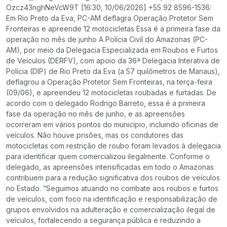
Ozcz43nghNeVcW9T [16:30, 10/06/2026] +55 92 8596-1536:
Em Rio Preto da Eva, PC-AM deflagra Operação Protetor Sem
Fronteiras e apreende 12 motocicletas Essa é a primeira fase da
operação no mês de junho A Polícia Civil do Amazonas (PC-
AM), por meio da Delegacia Especializada em Roubos e Furtos
de Veículos (DERFV), com apoio da 36ª Delegacia Interativa de
Polícia (DIP) de Rio Preto da Eva (a 57 quilômetros de Manaus),
deflagrou a Operação Protetor Sem Fronteiras, na terça-feira
(09/06), e apreendeu 12 motocicletas roubadas e furtadas. De
acordo com o delegado Rodrigo Barreto, essa é a primeira
fase da operação no mês de junho, e as apreensões
ocorreram em vários pontos do município, incluindo oficinas de
veículos. Não houve prisões, mas os condutores das
motocicletas com restrição de roubo foram levados à delegacia
para identificar quem comercializou ilegalmente. Conforme o
delegado, as apreensões intensificadas em todo o Amazonas
contribuem para a redução significativa dos roubos de veículos
no Estado. “Seguimos atuando no combate aos roubos e furtos
de veículos, com foco na identificação e responsabilização de
grupos envolvidos na adulteração e comercialização ilegal de
veículos, fortalecendo a segurança pública e reduzindo a