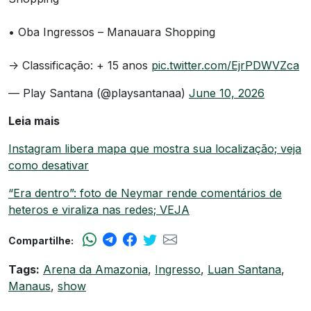
• Oba Ingressos – Manauara Shopping
-> Classificação: + 15 anos
pic.twitter.com/EjrPDWVZca
— Play Santana (@playsantanaa)
June 10, 2026
Leia mais
Instagram libera mapa que mostra sua localização; veja
como desativar
“Era dentro”: foto de Neymar rende comentários de
heteros e viraliza nas redes; VEJA
Compartilhe:
Tags:
Arena da Amazonia
,
Ingresso
,
Luan Santana
,
Manaus
,
show