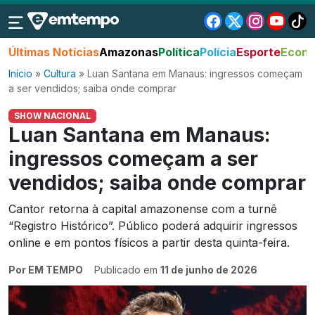
Últimas Notícias
Amazonas
Política
Polícia
Esporte
Econo
Início
»
Cultura
»
Luan Santana em Manaus: ingressos começam
a ser vendidos; saiba onde comprar
SHOW NACIONAL
Luan Santana em Manaus:
ingressos começam a ser
vendidos; saiba onde comprar
Cantor retorna à capital amazonense com a turnê
“Registro Histórico”. Público poderá adquirir ingressos
online e em pontos físicos a partir desta quinta-feira.
Por EM TEMPO
Publicado em
11 de junho de 2026