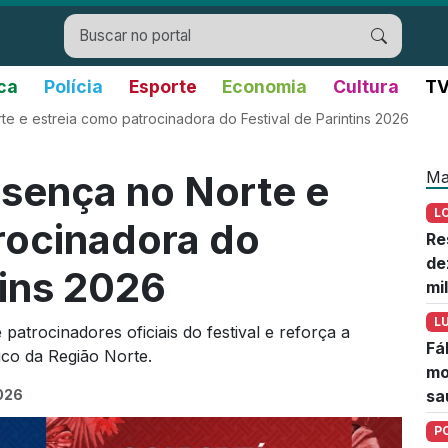
ica
Polícia
Esporte
Economia
Cultura
TV
te e estreia como patrocinadora do Festival de Parintins 2026
Ma
esença no Norte e
L
rocinadora do
Re
de
tins 2026
mi
L
patrocinadores oficiais do festival e reforça a
Fá
co da Região Norte.
mo
2026
sa
P