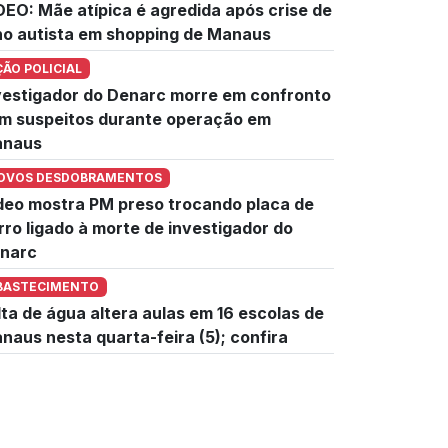
DEO: Mãe atípica é agredida após crise de
lho autista em shopping de Manaus
ÇÃO POLICIAL
vestigador do Denarc morre em confronto
m suspeitos durante operação em
naus
OVOS DESDOBRAMENTOS
deo mostra PM preso trocando placa de
rro ligado à morte de investigador do
narc
BASTECIMENTO
lta de água altera aulas em 16 escolas de
naus nesta quarta-feira (5); confira