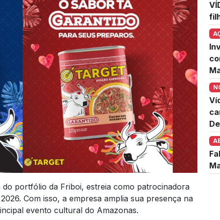
VÍ
fi
A
In
co
Ma
N
Ví
ca
De
A
Fa
Ma
 do portfólio da Friboi, estreia como patrocinadora
 em 2026. Com isso, a empresa amplia sua presença na
rincipal evento cultural do Amazonas.