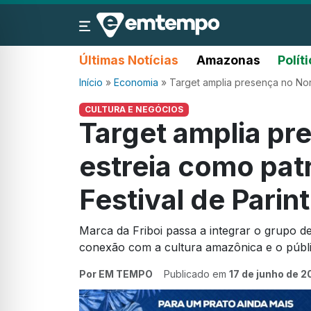
Últimas Notícias
Amazonas
Polít
Início
»
Economia
»
Target amplia presença no Nor
CULTURA E NEGÓCIOS
Target amplia pr
estreia como pat
Festival de Parin
Marca da Friboi passa a integrar o grupo de 
conexão com a cultura amazônica e o públi
Por EM TEMPO
Publicado em
17 de junho de 