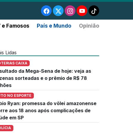
 e Famosos
País e Mundo
Opinião
is Lidas
OTERIAS CAIXA
sultado da Mega-Sena de hoje: veja as
zenas sorteadas e o prêmio de R$ 78
lhões
UTO NO ESPORTE
bio Ryan: promessa do vôlei amazonense
rre aos 18 anos após complicações de
úde em SP
OLÍCIA