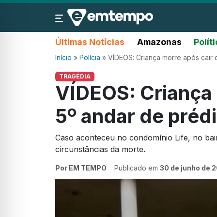
Últimas Notícias
Amazonas
Polít
Início
»
Polícia
»
VÍDEOS: Criança morre após cair
TRAGÉDIA
VÍDEOS: Criança 
5º andar de pré
Caso aconteceu no condomínio Life, no bairr
circunstâncias da morte.
Por EM TEMPO
Publicado em
30 de junho de 