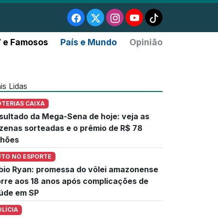
 e Famosos
País e Mundo
Opinião
is Lidas
OTERIAS CAIXA
sultado da Mega-Sena de hoje: veja as
zenas sorteadas e o prêmio de R$ 78
lhões
UTO NO ESPORTE
bio Ryan: promessa do vôlei amazonense
rre aos 18 anos após complicações de
úde em SP
OLÍCIA