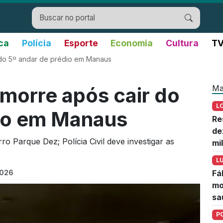
ica
Polícia
Esporte
Economia
Cultura
TV
 do 5º andar de prédio em Manaus
Ma
morre após cair do
L
dio em Manaus
Re
de
o Parque Dez; Polícia Civil deve investigar as
mi
L
2026
Fá
mo
sa
P