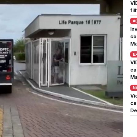
VÍ
fi
A
In
co
Ma
E
VÍ
ca
Ma
N
Ví
ca
De