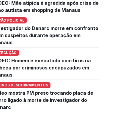
DEO: Mãe atípica é agredida após crise de
lho autista em shopping de Manaus
ÇÃO POLICIAL
vestigador do Denarc morre em confronto
m suspeitos durante operação em
naus
XECUÇÃO
DEO: Homem é executado com tiros na
beça por criminosos encapuzados em
naus
OVOS DESDOBRAMENTOS
deo mostra PM preso trocando placa de
rro ligado à morte de investigador do
narc