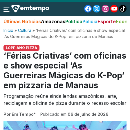
Últimas Notícias
Amazonas
Política
Polícia
Esporte
Econo
Início
»
Cultura
»
‘Férias Criativas’ com oficinas e show especial
‘As Guerreiras Mágicas do K-Pop’ em pizzaria de Manaus
LOPPIANO PIZZA
‘Férias Criativas’ com oficinas
e show especial ‘As
Guerreiras Mágicas do K-Pop’
em pizzaria de Manaus
Programação reúne ainda lendas amazônicas, arte,
reciclagem e oficina de pizza durante o recesso escolar
Por Em Tempo*
Publicado em
06 de julho de 2026