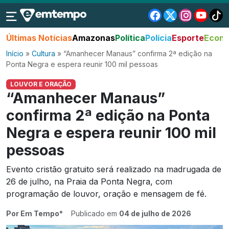
Últimas Notícias
Amazonas
Política
Polícia
Esporte
Econo
Início
»
Cultura
»
“Amanhecer Manaus” confirma 2ª edição na
Ponta Negra e espera reunir 100 mil pessoas
LOUVOR E ORAÇÃO
“Amanhecer Manaus”
confirma 2ª edição na Ponta
Negra e espera reunir 100 mil
pessoas
Evento cristão gratuito será realizado na madrugada de
26 de julho, na Praia da Ponta Negra, com
programação de louvor, oração e mensagem de fé.
Por Em Tempo*
Publicado em
04 de julho de 2026