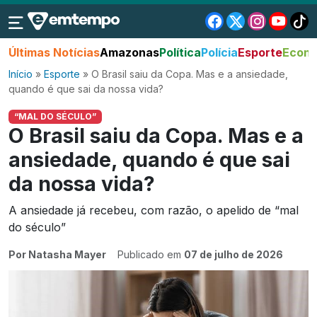
Últimas Notícias
Amazonas
Política
Polícia
Esporte
Econo
Início
»
Esporte
»
O Brasil saiu da Copa. Mas e a ansiedade,
quando é que sai da nossa vida?
“MAL DO SÉCULO”
O Brasil saiu da Copa. Mas e a
ansiedade, quando é que sai
da nossa vida?
A ansiedade já recebeu, com razão, o apelido de “mal
do século”
Por Natasha Mayer
Publicado em
07 de julho de 2026