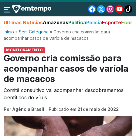
Últimas Notícias
Amazonas
Política
Polícia
Esporte
Econo
Início
»
Sem Categoria
»
Governo cria comissão para
acompanhar casos de varíola de macacos
MONITORAMENTO
Governo cria comissão para
acompanhar casos de varíola
de macacos
Comitê consultivo vai acompanhar desdobramentos
científicos do vírus
Por Agência Brasil
Publicado em
21 de maio de 2022