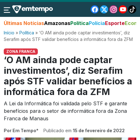
Últimas Notícias
Amazonas
Política
Polícia
Esporte
Econo
Início
»
Política
»
‘O AM ainda pode captar investimentos’, diz
Serafim após STF validar benefícios a informática fora da ZFM
ZONA FRANCA
‘O AM ainda pode captar
investimentos’, diz Serafim
após STF validar benefícios a
informática fora da ZFM
A Lei da Informática foi validada pelo STF e garante
benefícios para o setor de informática fora da Zona
Franca de Manaus
Por Em Tempo*
Publicado em
15 de fevereiro de 2022