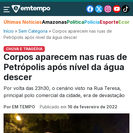
Últimas Notícias
Amazonas
Política
Polícia
Esporte
Econo
Início
»
Sem Categoria
»
Corpos aparecem nas ruas de
Petrópolis após nível da água descer
CHUVA E TRAGÉDIA
Corpos aparecem nas ruas de
Petrópolis após nível da água
descer
Por volta das 23h30, o cenário visto na Rua Teresa,
principal polo comercial da cidade, era de devastação
Por EM TEMPO
Publicado em
16 de fevereiro de 2022