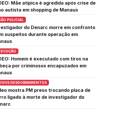
DEO: Mãe atípica é agredida após crise de
lho autista em shopping de Manaus
ÇÃO POLICIAL
vestigador do Denarc morre em confronto
m suspeitos durante operação em
naus
XECUÇÃO
DEO: Homem é executado com tiros na
beça por criminosos encapuzados em
naus
OVOS DESDOBRAMENTOS
deo mostra PM preso trocando placa de
rro ligado à morte de investigador do
narc