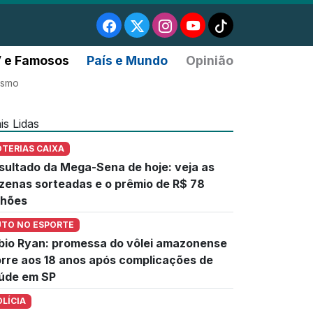
 e Famosos
País e Mundo
Opinião
ismo
is Lidas
OTERIAS CAIXA
sultado da Mega-Sena de hoje: veja as
zenas sorteadas e o prêmio de R$ 78
lhões
UTO NO ESPORTE
bio Ryan: promessa do vôlei amazonense
rre aos 18 anos após complicações de
úde em SP
OLÍCIA