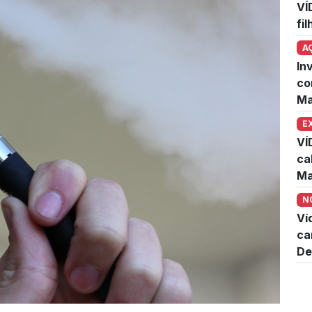
VÍ
fi
A
In
co
Ma
E
VÍ
ca
Ma
N
Ví
ca
De