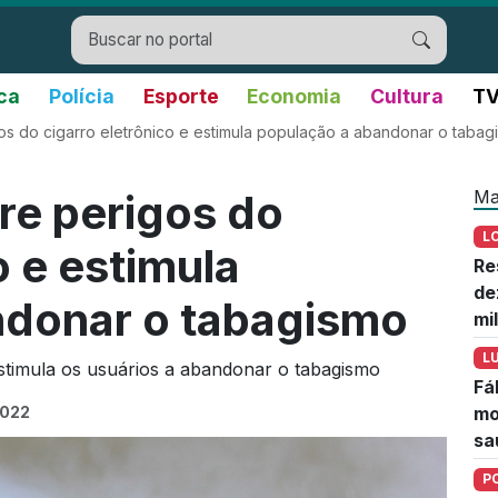
ica
Polícia
Esporte
Economia
Cultura
TV
os do cigarro eletrônico e estimula população a abandonar o tabag
Ma
re perigos do
L
o e estimula
Re
de
ndonar o tabagismo
mi
L
stimula os usuários a abandonar o tabagismo
Fá
2022
mo
sa
P