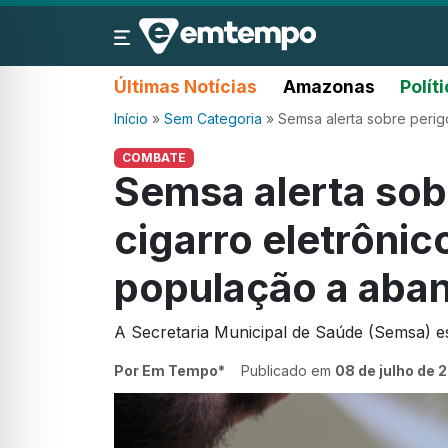
Últimas Notícias
Amazonas
Polít
Início
»
Sem Categoria
»
Semsa alerta sobre perig
COMBATE
Semsa alerta sob
cigarro eletrônic
população a aba
A Secretaria Municipal de Saúde (Semsa) e
Por Em Tempo*
Publicado em
08 de julho de 