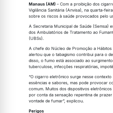
Manaus (AM)
– Com a proibição dos cigarr
Vigilância Sanitária (Anvisa), na quarta-feir
sobre os riscos à saúde provocados pelo us
A Secretaria Municipal de Saúde (Semsa) es
dos Ambulatórios de Tratamento ao Fumant
(UBSs).
A chefe do Núcleo de Promoção a Hábitos d
alertou que o tabagismo contribui para o d
disso, o fumo está associado ao surgiment
tuberculose, infecções respiratórias, impotên
“O cigarro eletrônico surge nesse contexto
essências e sabores, mas pode provocar co
comum. Muitos dos dispositivos eletrônicos
por conta da sensação repentina de prazer
vontade de fumar”, explicou.
Perigos