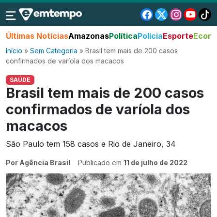
Últimas Notícias
Amazonas
Política
Polícia
Esporte
Econo
Início
»
Sem Categoria
»
Brasil tem mais de 200 casos
confirmados de varíola dos macacos
SAÚDE
Brasil tem mais de 200 casos
confirmados de varíola dos
macacos
São Paulo tem 158 casos e Rio de Janeiro, 34
Por Agência Brasil
Publicado em
11 de julho de 2022