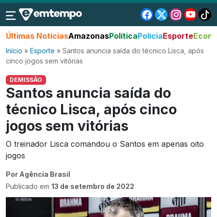
Últimas Notícias
Amazonas
Política
Polícia
Esporte
Econo
Início
»
Esporte
»
Santos anuncia saída do técnico Lisca, após
cinco jogos sem vitórias
DEMISSÃO
Santos anuncia saída do
técnico Lisca, após cinco
jogos sem vitórias
O treinador Lisca comandou o Santos em apenas oito
jogos
Por Agência Brasil
Publicado em
13 de setembro de 2022