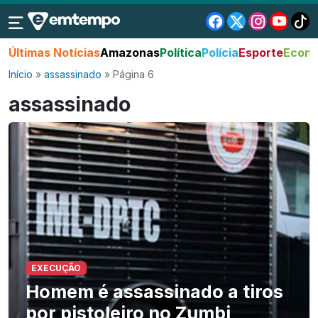
Últimas Notícias
Amazonas
Política
Polícia
Esporte
Econo
Início
»
assassinado
»
Página 6
assassinado
EXECUÇÃO
Homem é assassinado a tiros
por pistoleiro no Zumbi