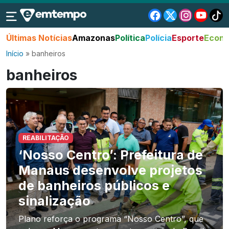
Últimas Notícias
Amazonas
Política
Polícia
Esporte
Econo
Início
»
banheiros
banheiros
REABILITAÇÃO
‘Nosso Centro’: Prefeitura de
Manaus desenvolve projetos
de banheiros públicos e
sinalização
Plano reforça o programa “Nosso Centro”, que