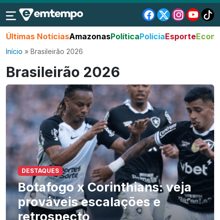
Últimas Notícias
Amazonas
Política
Polícia
Esporte
Econo
Início
»
Brasileirão 2026
Brasileirão 2026
DESTAQUES
Botafogo x Corinthians: veja
prováveis escalações e
retrospecto