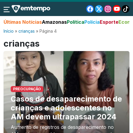
Últimas Notícias
Amazonas
Política
Polícia
Esporte
Econo
Início
»
crianças
»
Página 4
crianças
PREOCUPAÇÃO
Casos de desaparecimento de
crianças e adolescentes no
AM devem ultrapassar 2024
Aumento de registros de desaparecimento no