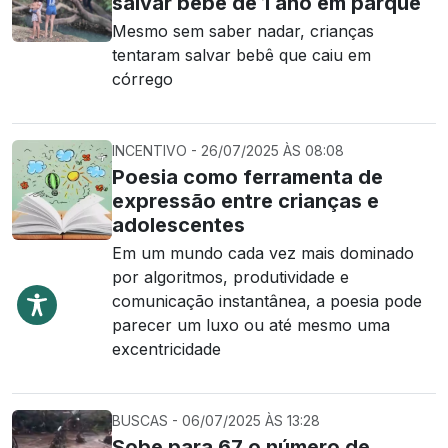
salvar bebê de 1 ano em parque
Mesmo sem saber nadar, crianças
tentaram salvar bebê que caiu em
córrego
INCENTIVO - 26/07/2025 ÀS 08:08
Poesia como ferramenta de
expressão entre crianças e
adolescentes
Em um mundo cada vez mais dominado
por algoritmos, produtividade e
comunicação instantânea, a poesia pode
parecer um luxo ou até mesmo uma
excentricidade
BUSCAS - 06/07/2025 ÀS 13:28
Sobe para 67 o número de