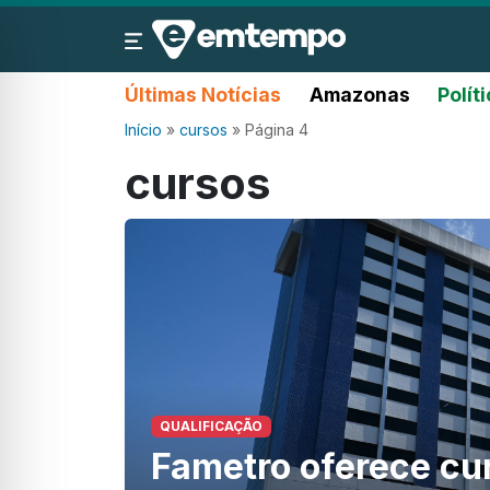
Últimas Notícias
Amazonas
Polít
Início
»
cursos
»
Página 4
cursos
QUALIFICAÇÃO
Fametro oferece cur