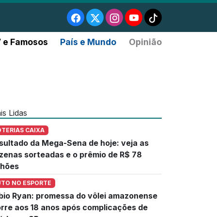
 e Famosos
País e Mundo
Opinião
is Lidas
OTERIAS CAIXA
sultado da Mega-Sena de hoje: veja as
zenas sorteadas e o prêmio de R$ 78
lhões
UTO NO ESPORTE
bio Ryan: promessa do vôlei amazonense
rre aos 18 anos após complicações de