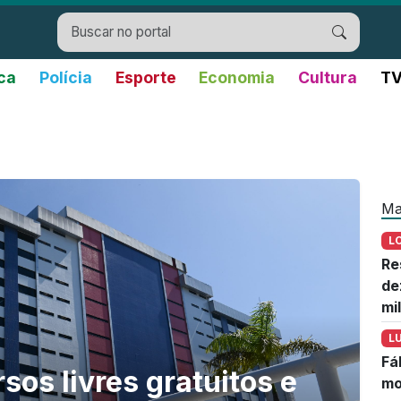
ica
Polícia
Esporte
Economia
Cultura
TV
Ma
L
Re
de
mi
L
Fá
sos livres gratuitos e
mo