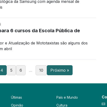
nológica da Samsung com agenda mensal de
is
6
para 6 cursos da Escola Pública de
or e Atualização de Mototaxistas são alguns dos
m abril
4
5
6
…
10
Próximo »
Co
Últimas
País e Mundo
Opinião
Cultura