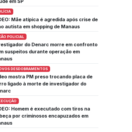
úde em SP
OLÍCIA
DEO: Mãe atípica é agredida após crise de
lho autista em shopping de Manaus
ÇÃO POLICIAL
vestigador do Denarc morre em confronto
m suspeitos durante operação em
naus
OVOS DESDOBRAMENTOS
deo mostra PM preso trocando placa de
rro ligado à morte de investigador do
narc
XECUÇÃO
DEO: Homem é executado com tiros na
beça por criminosos encapuzados em
naus