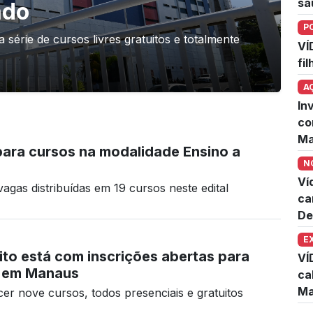
sa
ado
P
 série de cursos livres gratuitos e totalmente
VÍ
fi
A
In
co
Ma
para cursos na modalidade Ensino a
N
Ví
agas distribuídas em 19 cursos neste edital
ca
De
E
ito está com inscrições abertas para
VÍ
o em Manaus
ca
Ma
ecer nove cursos, todos presenciais e gratuitos