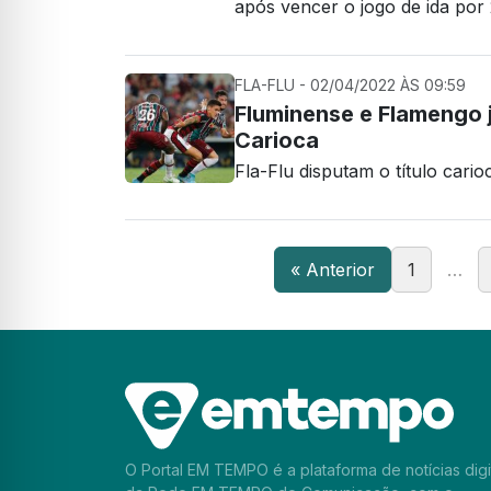
após vencer o jogo de ida por 
FLA-FLU - 02/04/2022 ÀS 09:59
Fluminense e Flamengo 
Carioca
Fla-Flu disputam o título car
« Anterior
1
…
O Portal EM TEMPO é a plataforma de notícias digi