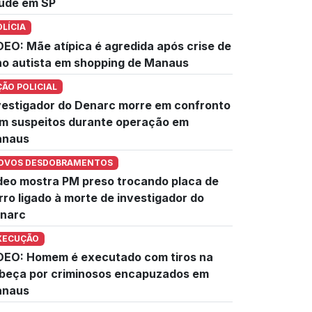
úde em SP
OLÍCIA
DEO: Mãe atípica é agredida após crise de
lho autista em shopping de Manaus
ÇÃO POLICIAL
vestigador do Denarc morre em confronto
m suspeitos durante operação em
naus
OVOS DESDOBRAMENTOS
deo mostra PM preso trocando placa de
rro ligado à morte de investigador do
narc
XECUÇÃO
DEO: Homem é executado com tiros na
beça por criminosos encapuzados em
naus