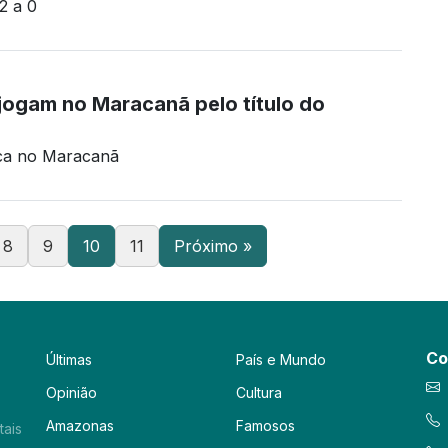
2 a 0
jogam no Maracanã pelo título do
ioca no Maracanã
8
9
10
11
Próximo »
Co
Últimas
País e Mundo
Opinião
Cultura
Amazonas
Famosos
tais