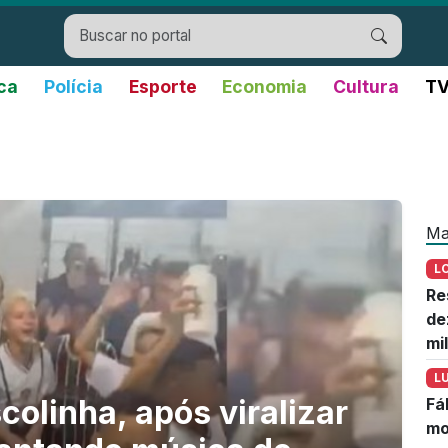
ica
Polícia
Esporte
Economia
Cultura
TV
Ma
L
Re
de
mi
L
colinha, após viralizar
Fá
mo