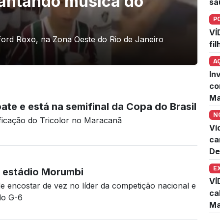
cantando música do
sa
P
VÍ
ford Roxo, na Zona Oeste do Rio de Janeiro
fi
A
In
co
Ma
te e está na semifinal da Copa do Brasil
N
ficação do Tricolor no Maracanã
Ví
ca
De
E
o estádio Morumbi
VÍ
 encostar de vez no líder da competição nacional e
ca
do G-6
Ma