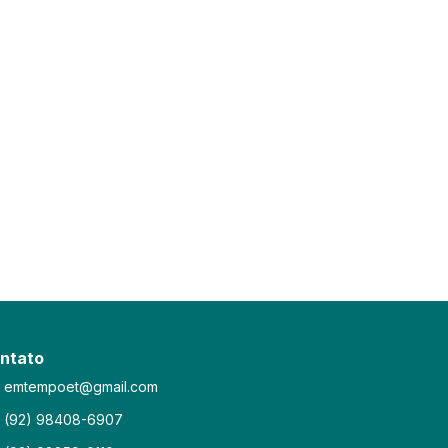
ntato
emtempoet@gmail.com
(92) 98408-6907