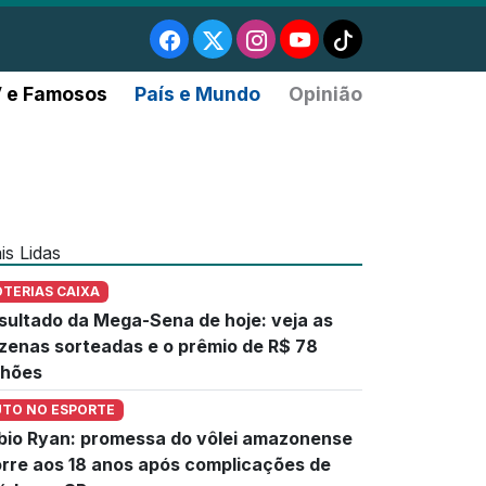
 e Famosos
País e Mundo
Opinião
is Lidas
OTERIAS CAIXA
sultado da Mega-Sena de hoje: veja as
zenas sorteadas e o prêmio de R$ 78
lhões
UTO NO ESPORTE
bio Ryan: promessa do vôlei amazonense
rre aos 18 anos após complicações de